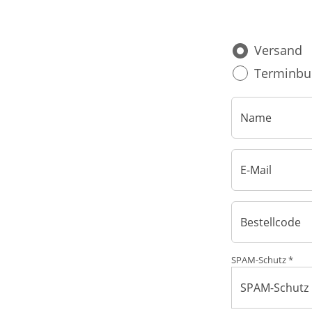
Blut, Krebs und Infektionen
Neurologie
Versand
Haut, Haare und Nägel
Schmerz- und Schla
Terminbu
Psychische Erkrankungen
Frauenkrankheiten
SPAM-Schutz *