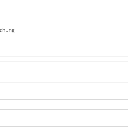
Männerkrankheiten
fmedizin
chung